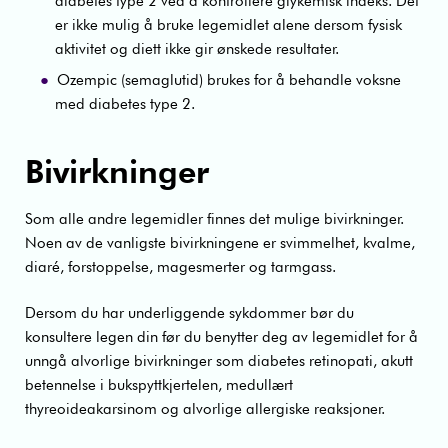
diabetes type 2 ved å kontrollere glykemisk indeks. Det
er ikke mulig å bruke legemidlet alene dersom fysisk
aktivitet og diett ikke gir ønskede resultater.
Ozempic (semaglutid) brukes for å behandle voksne
med diabetes type 2.
Bivirkninger
Som alle andre legemidler finnes det mulige bivirkninger.
Noen av de vanligste bivirkningene er svimmelhet, kvalme,
diaré, forstoppelse, magesmerter og tarmgass.
Dersom du har underliggende sykdommer bør du
konsultere legen din før du benytter deg av legemidlet for å
unngå alvorlige bivirkninger som diabetes retinopati, akutt
betennelse i bukspyttkjertelen, medullært
thyreoideakarsinom og alvorlige allergiske reaksjoner.